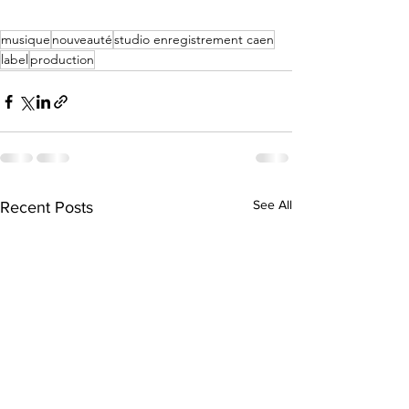
musique
nouveauté
studio enregistrement caen
label
production
See All
Recent Posts