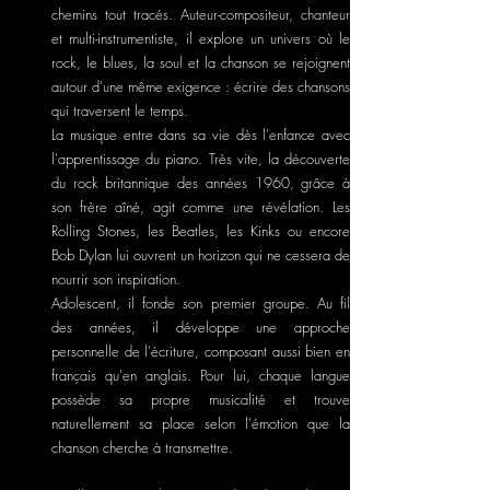
chemins tout tracés. Auteur-compositeur, chanteur
et multi-instrumentiste, il explore un univers où le
rock, le blues, la soul et la chanson se rejoignent
autour d'une même exigence : écrire des chansons
qui traversent le temps.
La musique entre dans sa vie dès l'enfance avec
l'apprentissage du piano. Très vite, la découverte
du rock britannique des années 1960, grâce à
son frère aîné, agit comme une révélation. Les
Rolling Stones, les Beatles, les Kinks ou encore
Bob Dylan lui ouvrent un horizon qui ne cessera de
nourrir son inspiration.
Adolescent, il fonde son premier groupe. Au fil
des années, il développe une approche
personnelle de l'écriture, composant aussi bien en
français qu'en anglais. Pour lui, chaque langue
possède sa propre musicalité et trouve
naturellement sa place selon l'émotion que la
chanson cherche à transmettre.