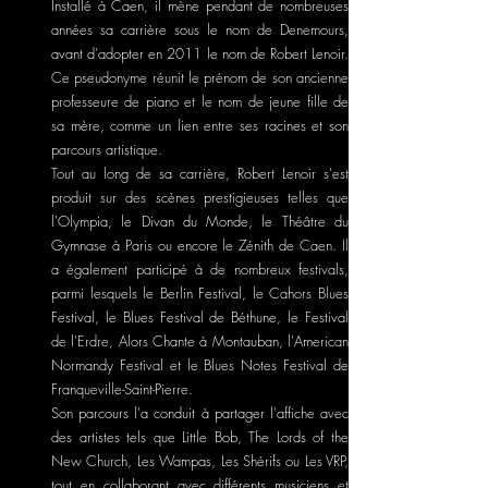
Installé à Caen, il mène pendant de nombreuses
années sa carrière sous le nom de Denemours,
avant d'adopter en 2011 le nom de Robert Lenoir.
Ce pseudonyme réunit le prénom de son ancienne
professeure de piano et le nom de jeune fille de
sa mère, comme un lien entre ses racines et son
parcours artistique.
Tout au long de sa carrière, Robert Lenoir s'est
produit sur des scènes prestigieuses telles que
l'Olympia, le Divan du Monde, le Théâtre du
Gymnase à Paris ou encore le Zénith de Caen. Il
a également participé à de nombreux festivals,
parmi lesquels le Berlin Festival, le Cahors Blues
Festival, le Blues Festival de Béthune, le Festival
de l'Erdre, Alors Chante à Montauban, l'American
Normandy Festival et le Blues Notes Festival de
Franqueville-Saint-Pierre.
Son parcours l'a conduit à partager l'affiche avec
des artistes tels que Little Bob, The Lords of the
New Church, Les Wampas, Les Shérifs ou Les VRP,
tout en collaborant avec différents musiciens et