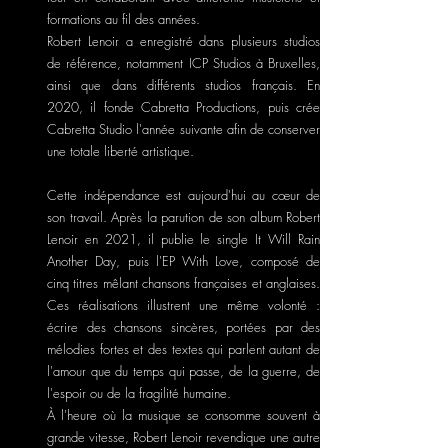
formations au fil des années.
Robert Lenoir a enregistré dans plusieurs studios
de référence, notamment ICP Studios à Bruxelles,
ainsi que dans différents studios français. En
2020, il fonde Cabretta Productions, puis crée
Cabretta Studio l'année suivante afin de conserver
une totale liberté artistique.
Cette indépendance est aujourd'hui au cœur de
son travail. Après la parution de son album Robert
Lenoir en 2021, il publie le single It Will Rain
Another Day, puis l'EP With Love, composé de
cinq titres mêlant chansons françaises et anglaises.
Ces réalisations illustrent une même volonté :
écrire des chansons sincères, portées par des
mélodies fortes et des textes qui parlent autant de
l'amour que du temps qui passe, de la guerre, de
l'espoir ou de la fragilité humaine.
À l'heure où la musique se consomme souvent à
grande vitesse, Robert Lenoir revendique une autre